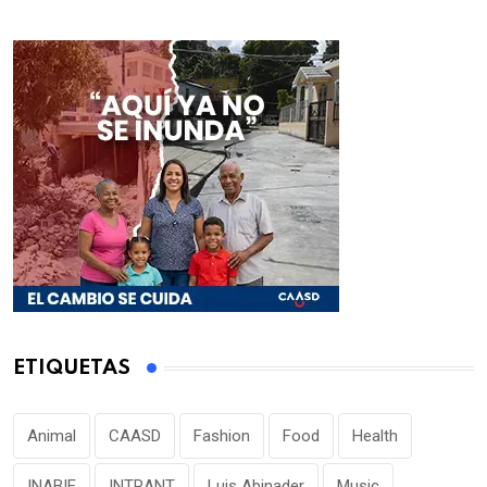
ETIQUETAS
Animal
CAASD
Fashion
Food
Health
INABIE
INTRANT
Luis Abinader
Music