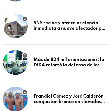
Mundial de la Lactancia Materna
SNS recibe y ofrece asistencia
inmediata a nueve afectados por
explosión en establecimiento de
comida de San Francisco de
Macorís
Más de 824 mil orientaciones: la
DIDA reforzó la defensa de los
afiliados en el primer semestre de
2026
Frandiel Gómez y José Calderón
conquistan bronce en clavados
sincronizados