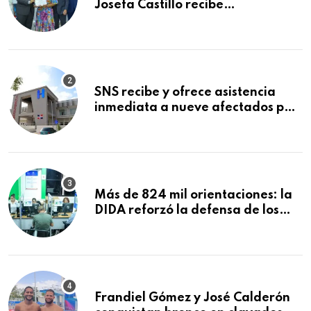
Josefa Castillo recibe
reconocimiento en la Semana
Mundial de la Lactancia Materna
SNS recibe y ofrece asistencia
inmediata a nueve afectados por
explosión en establecimiento de
comida de San Francisco de
Macorís
Más de 824 mil orientaciones: la
DIDA reforzó la defensa de los
afiliados en el primer semestre de
2026
Frandiel Gómez y José Calderón