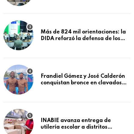
explosión en establecimiento de
comida de San Francisco de
Macorís
Más de 824 mil orientaciones: la
DIDA reforzó la defensa de los
afiliados en el primer semestre de
2026
Frandiel Gómez y José Calderón
conquistan bronce en clavados
sincronizados
INABIE avanza entrega de
utilería escolar a distritos
educativos de la región Este