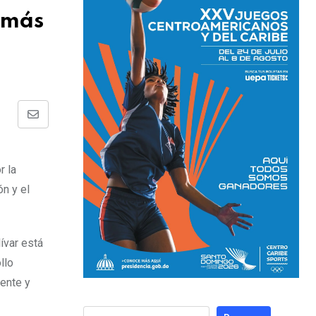
 más
r la
ón y el
ívar está
llo
gente y