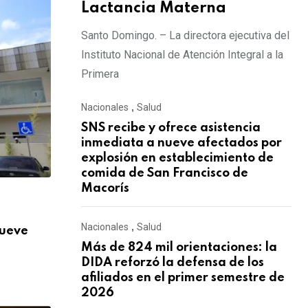
Lactancia Materna
Santo Domingo. – La directora ejecutiva del
Instituto Nacional de Atención Integral a la
Primera
Nacionales
,
Salud
SNS recibe y ofrece asistencia
inmediata a nueve afectados por
explosión en establecimiento de
comida de San Francisco de
Macorís
,
NACIONALES
SALUD
Nacionales
,
Salud
nueve
Más de 824 mil orientaciones: la DIDA re
Más de 824 mil orientaciones: la
AGOSTO 3, 2026
DIDA reforzó la defensa de los
afiliados en el primer semestre de
2026