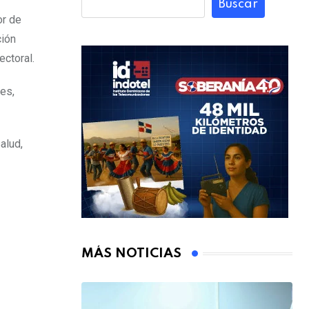
Buscar
or de
ción
ectoral.
les,
alud,
MÁS NOTICIAS