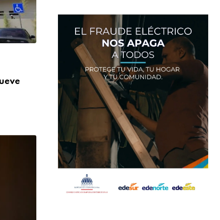
,
NACIONALES
SALUD
nueve
Más de 824 mil orientaciones: la DIDA re
AGOSTO 3, 2026