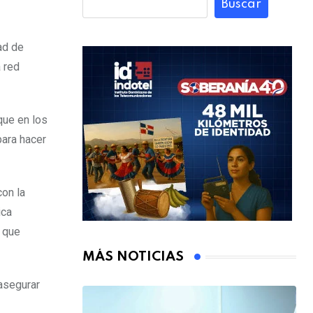
Buscar
ad de
a red
que en los
para hacer
on la
ica
, que
MÁS NOTICIAS
asegurar