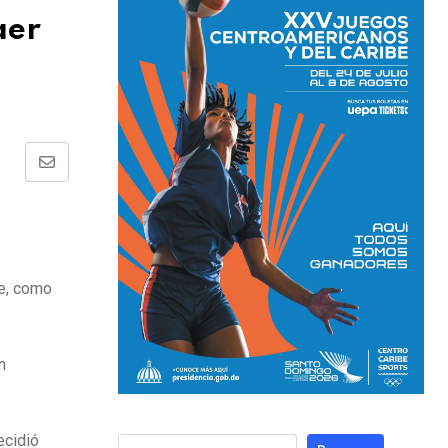
aer
ue, como
n
ecidió