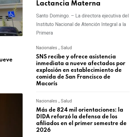
Lactancia Materna
Santo Domingo. – La directora ejecutiva del
Instituto Nacional de Atención Integral a la
Primera
,
Nacionales
,
Salud
NACIONALES
SALUD
SNS recibe y ofrece asistencia
nueve
Más de 824 mil orientaciones: la DIDA re
inmediata a nueve afectados por
AGOSTO 3, 2026
explosión en establecimiento de
comida de San Francisco de
Macorís
Nacionales
,
Salud
Más de 824 mil orientaciones: la
DIDA reforzó la defensa de los
afiliados en el primer semestre de
2026