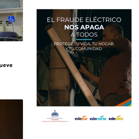
,
NACIONALES
SALUD
nueve
Más de 824 mil orientaciones: la DIDA re
AGOSTO 3, 2026