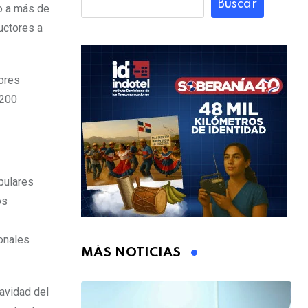
Buscar
o a más de
uctores a
tores
 200
pulares
os
onales
MÁS NOTICIAS
Navidad del