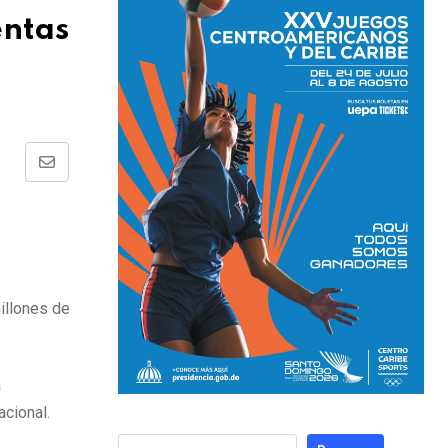
entas
illones de
a
acional.