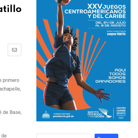
tillo
e primero
achapelle,
é de Base,
s de