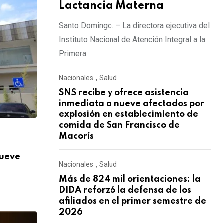
Lactancia Materna
Santo Domingo. – La directora ejecutiva del
Instituto Nacional de Atención Integral a la
Primera
Nacionales
,
Salud
SNS recibe y ofrece asistencia
inmediata a nueve afectados por
explosión en establecimiento de
comida de San Francisco de
Macorís
,
NACIONALES
SALUD
nueve
Más de 824 mil orientaciones: la DIDA re
Nacionales
,
Salud
AGOSTO 3, 2026
Más de 824 mil orientaciones: la
DIDA reforzó la defensa de los
afiliados en el primer semestre de
2026