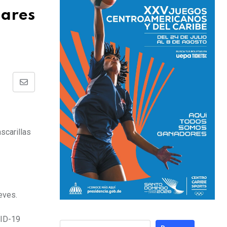
gares
scarillas
ueves.
VID-19