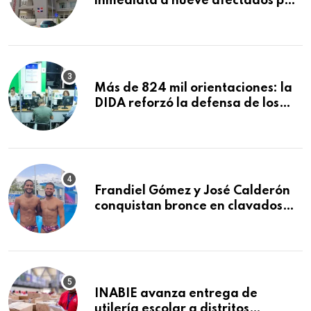
inmediata a nueve afectados por
explosión en establecimiento de
comida de San Francisco de
Macorís
Más de 824 mil orientaciones: la
DIDA reforzó la defensa de los
afiliados en el primer semestre de
2026
Frandiel Gómez y José Calderón
conquistan bronce en clavados
sincronizados
INABIE avanza entrega de
utilería escolar a distritos