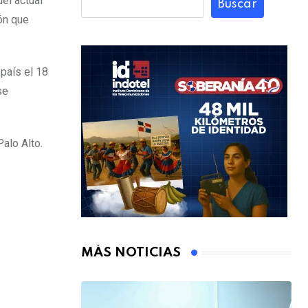
el actual
Buscar
ión que
país el 18
se
alo Alto.
MÁS NOTICIAS