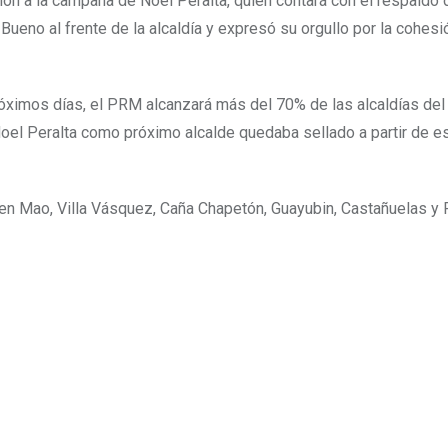
ión a la campaña de Noel Peralta, quien contará con el respaldo d
 Bueno al frente de la alcaldía y expresó su orgullo por la cohes
róximos días, el PRM alcanzará más del 70% de las alcaldías del 
e Noel Peralta como próximo alcalde quedaba sellado a partir de e
s en Mao, Villa Vásquez, Caña Chapetón, Guayubin, Castañuelas y P