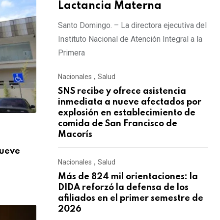
Lactancia Materna
Santo Domingo. – La directora ejecutiva del
Instituto Nacional de Atención Integral a la
Primera
Nacionales
,
Salud
SNS recibe y ofrece asistencia
inmediata a nueve afectados por
explosión en establecimiento de
comida de San Francisco de
,
NACIONALES
SALUD
Macorís
nueve
Más de 824 mil orientaciones: la DIDA re
Nacionales
,
Salud
AGOSTO 3, 2026
Más de 824 mil orientaciones: la
DIDA reforzó la defensa de los
afiliados en el primer semestre de
2026