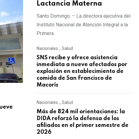
Lactancia Materna
Santo Domingo. – La directora ejecutiva del
Instituto Nacional de Atención Integral a la
Primera
Nacionales
,
Salud
SNS recibe y ofrece asistencia
inmediata a nueve afectados por
explosión en establecimiento de
comida de San Francisco de
Macorís
,
NACIONALES
SALUD
Nacionales
,
Salud
nueve
Más de 824 mil orientaciones: la DIDA re
Más de 824 mil orientaciones: la
AGOSTO 3, 2026
DIDA reforzó la defensa de los
afiliados en el primer semestre de
2026