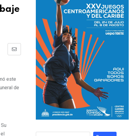
rbaje
rmó este
funeral de
 Su
 el