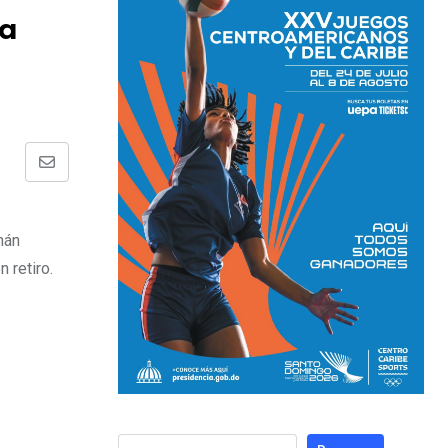
la
mán
 retiro.