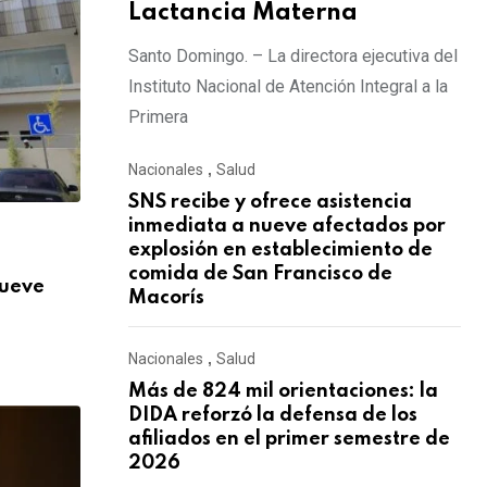
Lactancia Materna
Santo Domingo. – La directora ejecutiva del
Instituto Nacional de Atención Integral a la
Primera
Nacionales
,
Salud
SNS recibe y ofrece asistencia
inmediata a nueve afectados por
,
NACIONALES
SALUD
explosión en establecimiento de
comida de San Francisco de
nueve
Más de 824 mil orientaciones: la DIDA re
Macorís
AGOSTO 3, 2026
Nacionales
,
Salud
Más de 824 mil orientaciones: la
DIDA reforzó la defensa de los
afiliados en el primer semestre de
2026