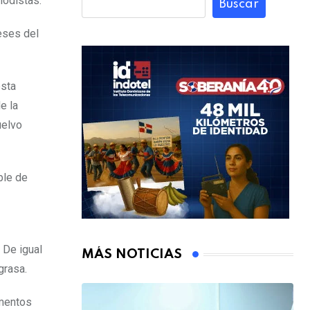
iodistas.
Buscar
eses del
esta
e la
uelvo
ble de
 De igual
MÁS NOTICIAS
grasa.
imentos