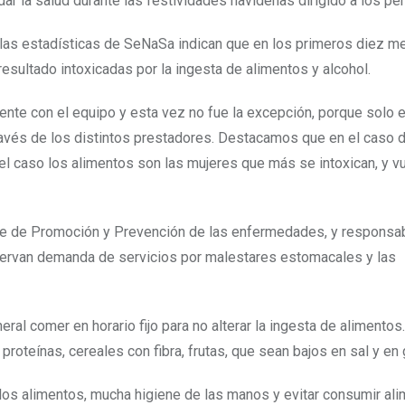
 la salud durante las festividades navideñas dirigido a los per
ue las estadísticas de SeNaSa indican que en los primeros diez m
esultado intoxicadas por la ingesta de alimentos y alcohol.
te con el equipo y esta vez no fue la excepción, porque solo 
ravés de los distintos prestadores. Destacamos que en el caso d
l caso los alimentos son las mujeres que más se intoxican, y v
te de Promoción y Prevención de las enfermedades, y responsa
bservan demanda de servicios por malestares estomacales y las
l comer en horario fijo para no alterar la ingesta de alimentos.
proteínas, cereales con fibra, frutas, que sean bajos en sal y en 
los alimentos, mucha higiene de las manos y evitar consumir al