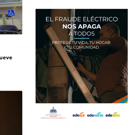
,
NACIONALES
SALUD
nueve
Más de 824 mil orientaciones: la DIDA re
AGOSTO 3, 2026