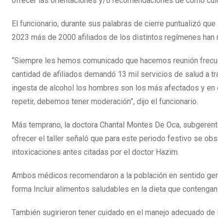
ofrecer las orientaciones y/o recomendaciones de cómo cuidar
El funcionario, durante sus palabras de cierre puntualizó q
2023 más de 2000 afiliados de los distintos regímenes han r
“Siempre les hemos comunicado que hacemos reunión frecuen
cantidad de afiliados demandó 13 mil servicios de salud a t
ingesta de alcohol los hombres son los más afectados y en e
repetir, debemos tener moderación”, dijo el funcionario.
Más temprano, la doctora Chantal Montes De Oca, subgeren
ofrecer el taller señaló que para este periodo festivo se o
intoxicaciones antes citadas por el doctor Hazim.
Ambos médicos recomendaron a la población en sentido genera
forma Incluir alimentos saludables en la dieta que contengan 
También sugirieron tener cuidado en el manejo adecuado de 