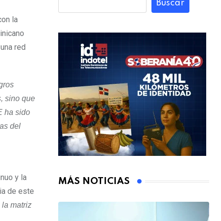
Buscar
con la
inicano
 una red
gros
s, sino que
E ha sido
as del
nuo y la
MÁS NOTICIAS
ia de este
la matriz