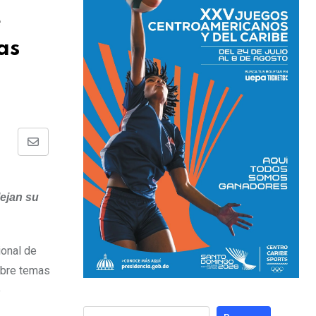
e
as
lejan su
ional de
sobre temas
e