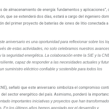
mas de almacenamiento de energía: fundamentos y aplicaciones”, 
ión, que se extenderá dos días, estará a cargo del ingeniero dom
n del primer proyecto de baterías de iones de litio conectada a
ste aniversario es una oportunidad para reflexionar sobre los lo
través de estas actividades, no solo celebramos nuestros avance
la seguridad energética. La colaboración entre la SIE y la CN
esiliente, capaz de responder a las necesidades actuales y futur
 suministro eléctrico confiable y sostenible para todos los
CNE), señaló que este aniversario simboliza el compromiso conti
o del sector energético del país. Asimismo, ponderó la importanc
ado importantes iniciativas
y proyectos que han transformado 
. En los últimos años hemos apostado por el desarrollo y