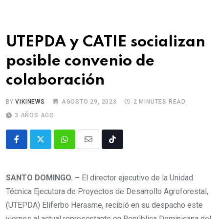
UTEPDA y CATIE socializan
posible convenio de
colaboración
BY
VIKINEWS
AGOSTO 29, 2023
2 MINUTES READ
3 AÑOS AGO
SANTO DOMINGO. –
El director ejecutivo de la Unidad
Técnica Ejecutora de Proyectos de Desarrollo Agroforestal,
(UTEPDA) Eliferbo Herasme, recibió en su despacho este
viernes al actual representante en República Dominicana del