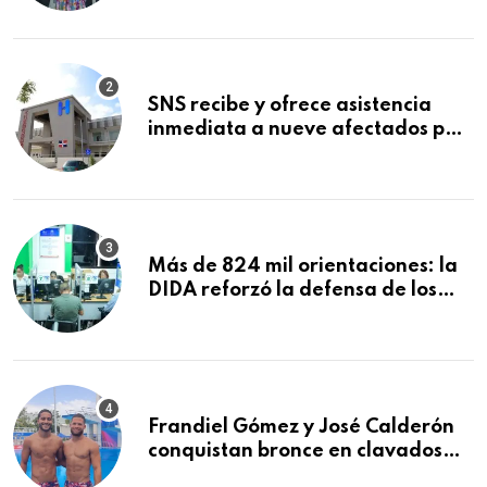
Mundial de la Lactancia Materna
SNS recibe y ofrece asistencia
inmediata a nueve afectados por
explosión en establecimiento de
comida de San Francisco de
Macorís
Más de 824 mil orientaciones: la
DIDA reforzó la defensa de los
afiliados en el primer semestre de
2026
Frandiel Gómez y José Calderón
conquistan bronce en clavados
sincronizados