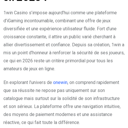
1win Casino s’impose aujourd’hui comme une plateforme
d’iGaming incontournable, combinant une offre de jeux
diversifiée et une expérience utilisateur fluide. Fort d’une
croissance constante, il attire un public varié cherchant à
allier divertissement et confiance. Depuis sa création, 1win a
mis un point d’honneur à renforcer la sécurité de ses joueurs,
ce qui en 2026 reste un critère primordial pour tous les
amateurs de jeux en ligne.
En explorant l’univers de
onewin
, on comprend rapidement
que sa réussite ne repose pas uniquement sur son
catalogue mais surtout sur la solidité de son infrastructure
et son sérieux. La plateforme offre une navigation intuitive,
des moyens de paiement modernes et une assistance
réactive, ce qui fait toute la différence.