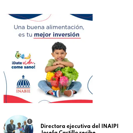
Directora ejecutiva del INAIPI