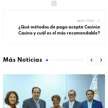
NEXT POST
¿Qué métodos de pago acepta Casinia
Casino y cuál es el más recomendable?
Más Noticias