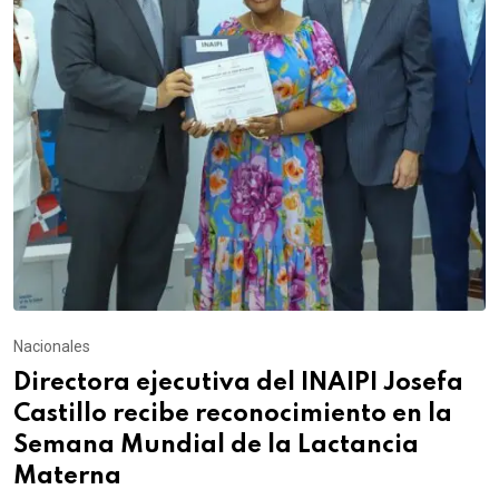
Nacionales
Directora ejecutiva del INAIPI Josefa
Castillo recibe reconocimiento en la
Semana Mundial de la Lactancia
Materna