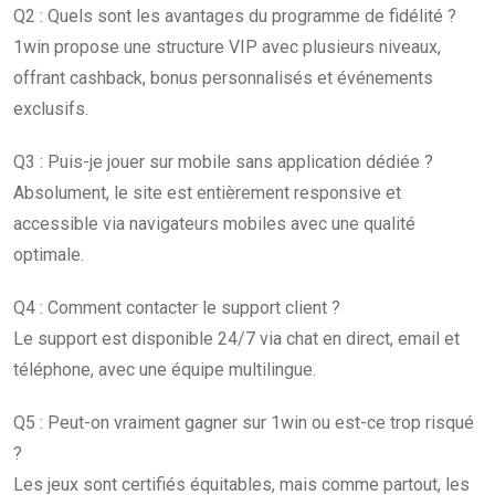
Q2 : Quels sont les avantages du programme de fidélité ?
1win propose une structure VIP avec plusieurs niveaux,
offrant cashback, bonus personnalisés et événements
exclusifs.
Q3 : Puis-je jouer sur mobile sans application dédiée ?
Absolument, le site est entièrement responsive et
accessible via navigateurs mobiles avec une qualité
optimale.
Q4 : Comment contacter le support client ?
Le support est disponible 24/7 via chat en direct, email et
téléphone, avec une équipe multilingue.
Q5 : Peut-on vraiment gagner sur 1win ou est-ce trop risqué
?
Les jeux sont certifiés équitables, mais comme partout, les