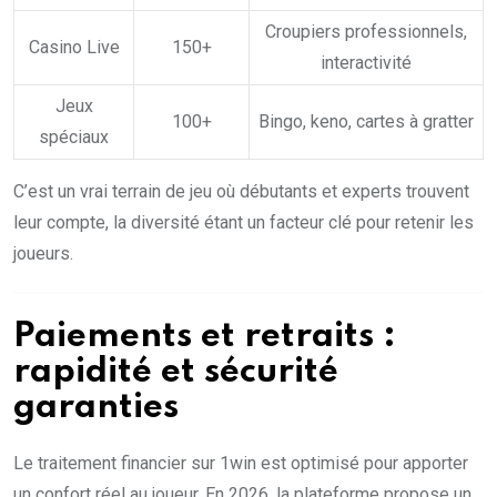
Croupiers professionnels,
Casino Live
150+
interactivité
Jeux
100+
Bingo, keno, cartes à gratter
spéciaux
C’est un vrai terrain de jeu où débutants et experts trouvent
leur compte, la diversité étant un facteur clé pour retenir les
joueurs.
Paiements et retraits :
rapidité et sécurité
garanties
Le traitement financier sur 1win est optimisé pour apporter
un confort réel au joueur. En 2026, la plateforme propose un