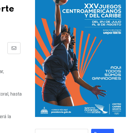
erte
r,
oral, hasta
erá la