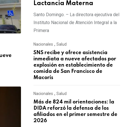
Lactancia Materna
Santo Domingo. – La directora ejecutiva del
Instituto Nacional de Atención Integral a la
Primera
,
Nacionales
,
Salud
NACIONALES
SALUD
SNS recibe y ofrece asistencia
nueve
Más de 824 mil orientaciones: la DIDA re
inmediata a nueve afectados por
AGOSTO 3, 2026
explosión en establecimiento de
comida de San Francisco de
Macorís
Nacionales
,
Salud
Más de 824 mil orientaciones: la
DIDA reforzó la defensa de los
afiliados en el primer semestre de
2026