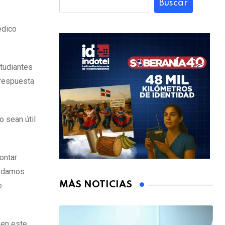
Buscar
édico
studiantes
 respuesta
o sean útil
ontar
uedamos
MÁS NOTICIAS
e
 en este