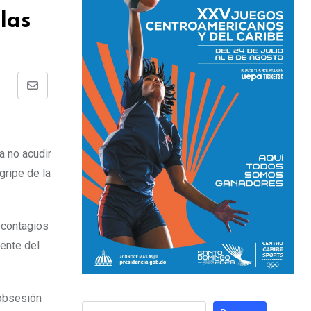
las
 a no acudir
gripe de la
s contagios
dente del
 obsesión