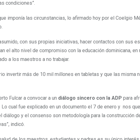
as condiciones”.
que imponía las circunstancias, lo afirmado hoy por el Coelgio M
o.
asumido, con sus propias iniciativas, hacer contactos con sus e
ejan el alto nivel de compromiso con la educación dominicana, en
o a los maestros a no trabajar.
o invertir más de 10 mil millones en tabletas y que las misma n
erto Fulcar a convocar a un
diálogo sincero con la ADP
para afr
va. Lo cual fue explicado en un documento el 7 de enero y nos q
l diálogo y el consenso son metodología para la construcción d
s”, indicó.
salud de los maestros, estudiantes y padres es su único interés