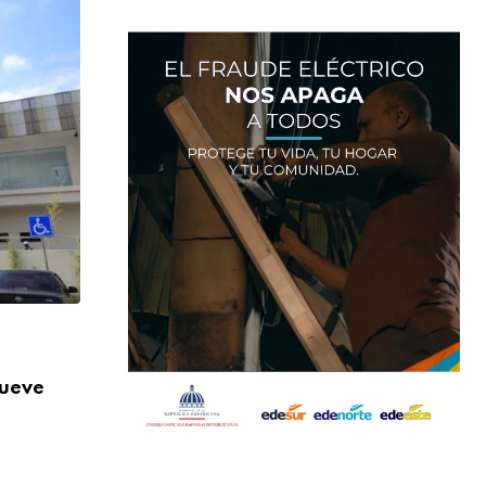
,
NACIONALES
SALUD
nueve
Más de 824 mil orientaciones: la DIDA re
AGOSTO 3, 2026