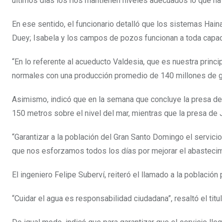
últimos días los ríos mantienen niveles adecuados lo que ha
En ese sentido, el funcionario detalló que los sistemas Ha
Duey; Isabela y los campos de pozos funcionan a toda capac
“En lo referente al acueducto Valdesia, que es nuestra princ
normales con una producción promedio de 140 millones de ga
Asimismo, indicó que en la semana que concluye la presa de 
150 metros sobre el nivel del mar, mientras que la presa de 
“Garantizar a la población del Gran Santo Domingo el servicio
que nos esforzamos todos los días por mejorar el abastecimi
El ingeniero Felipe Suberví, reiteró el llamado a la población
“Cuidar el agua es responsabilidad ciudadana”, resaltó el titu