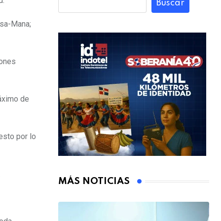
d.
Buscar
Isa-Mana;
iones
máximo de
esto por lo
.
MÁS NOTICIAS