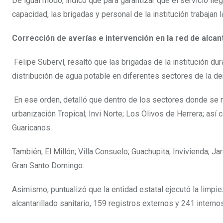
De igual modo, indicó que para garantizar que el servicio lle
capacidad, las brigadas y personal de la institución trabajan l
Corrección de averías e intervención en la red de alcant
Felipe Suberví, resaltó que las brigadas de la institución du
distribución de agua potable en diferentes sectores de la dema
En ese orden, detalló que dentro de los sectores donde se r
urbanización Tropical; Invi Norte; Los Olivos de Herrera; as
Guaricanos.
También, El Millón; Villa Consuelo; Guachupita; Invivienda; Ja
Gran Santo Domingo.
Asimismo, puntualizó que la entidad estatal ejecutó la limpi
alcantarillado sanitario, 159 registros externos y 241 inter