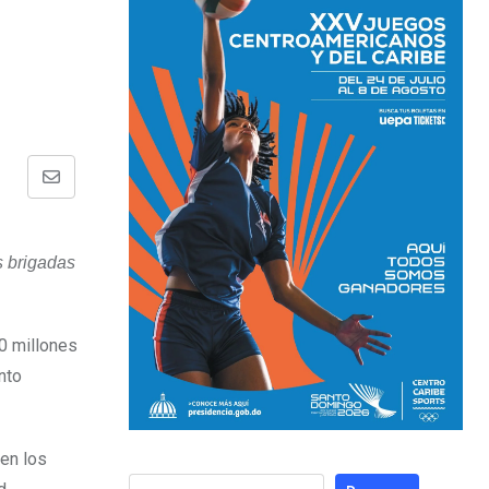
s brigadas
0 millones
nto
 en los