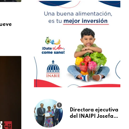
,
NACIONALES
SALUD
nueve
Más de 824 mil orientaciones: la DIDA re
AGOSTO 3, 2026
Directora ejecutiva
del INAIPI Josefa
Castillo recibe