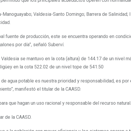
 permitido que los principales acueductos operen con normalida
ina-Manoguayabo; Valdesia-Santo Domingo; Barrera de Salinidad; 
idad.
ipal fuente de producción, este se encuentra operando en condic
lones por día”, señaló Suberví.
Valdesia se mantuvo en la cota (altura) de 144.17 de un nivel 
Jigüey en la cota 522.02 de un nivel tope de 541.50
 de agua potable es nuestra prioridad y responsabilidad, es por 
ento”, manifestó el titular de la CAASD.
 para que hagan un uso racional y responsable del recurso natural
lar de la CAASD.