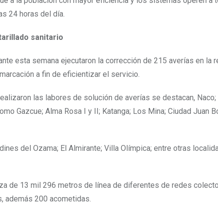
gue a la población con mayor eficiencia y los sistemas operen a 
as 24 horas del día.
arillado sanitario
rante esta semana ejecutaron la corrección de 215 averías en la 
rcación a fin de eficientizar el servicio.
ealizaron las labores de solución de averías se destacan, Naco;
í como Gazcue; Alma Rosa I y II; Katanga; Los Mina; Ciudad Juan 
rdines del Ozama; El Almirante; Villa Olímpica; entre otras locali
eza de 13 mil 296 metros de línea de diferentes de redes colect
nos, además 200 acometidas.