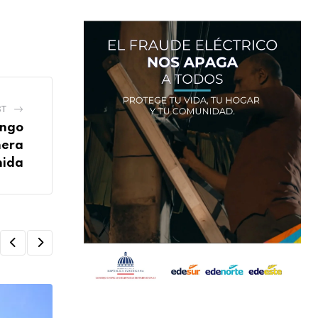
ST
ingo
nera
nida