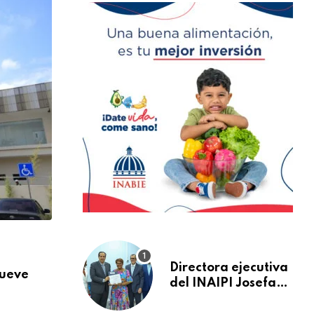
,
NACIONALES
SALUD
Directora ejecutiva
nueve
Más de 824 mil orientaciones: la DIDA re
del INAIPI Josefa
AGOSTO 3, 2026
Castillo recibe