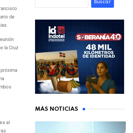
Buscar
Francisco
ario de
ias.
reunión
e la Cruz
 próxima
na
 ambos
MÁS NOTICIAS
es al
ras