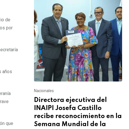
rio de
ios por
Secretaría
s años
Nacionales
eranía
Directora ejecutiva del
grave
INAIPI Josefa Castillo
recibe reconocimiento en la
ión que
Semana Mundial de la