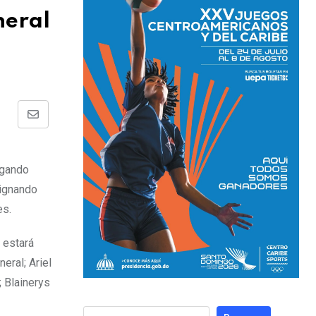
neral
rgando
signando
es.
 estará
eral; Ariel
; Blainerys