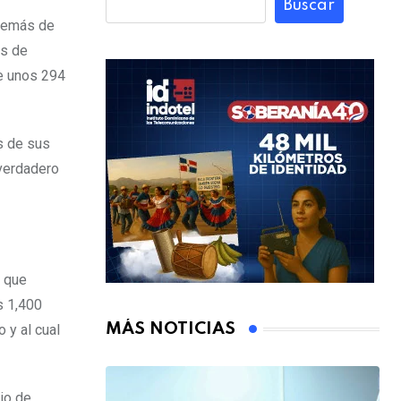
Buscar
además de
es de
de unos 294
s de sus
 verdadero
 que
s 1,400
MÁS NOTICIAS
 y al cual
io de