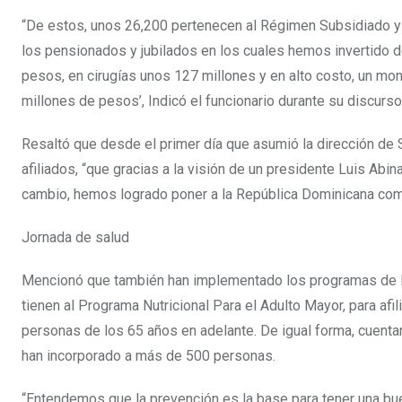
“De estos, unos 26,200 pertenecen al Régimen Subsidiado 
los pensionados y jubilados en los cuales hemos invertido 
pesos, en cirugías unos 127 millones y en alto costo, un m
millones de pesos’, Indicó el funcionario durante su discurs
Resaltó que desde el primer día que asumió la dirección de
afiliados, “que gracias a la visión de un presidente Luis Abi
cambio, hemos logrado poner a la República Dominicana como 
Jornada de salud
Mencionó que también han implementado los programas de P
tienen al Programa Nutricional Para el Adulto Mayor, para af
personas de los 65 años en adelante. De igual forma, cuentan
han incorporado a más de 500 personas.
“Entendemos que la prevención es la base para tener una bue