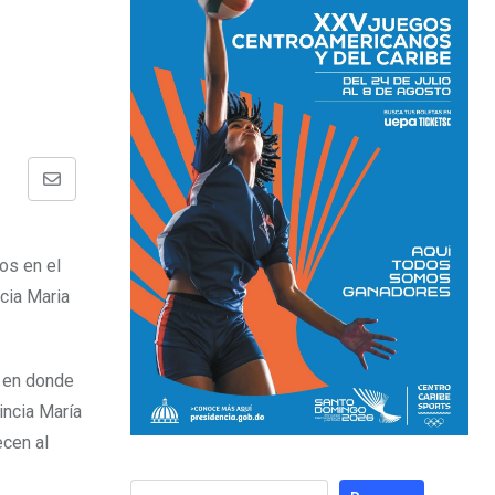
os en el
cia Maria
, en donde
incia María
ecen al