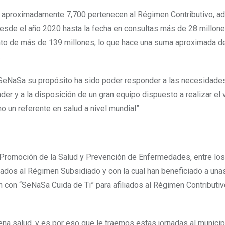
y aproximadamente 7,700 pertenecen al Régimen Contributivo, 
desde el año 2020 hasta la fecha en consultas más de 28 millon
onto de más de 139 millones, lo que hace una suma aproximada 
o.
 SeNaSa su propósito ha sido poder responder a las necesidade
nader y a la disposición de un gran equipo dispuesto a realizar el
un referente en salud a nivel mundial”.
romoción de la Salud y Prevención de Enfermedades, entre los
iliados al Régimen Subsidiado y con la cual han beneficiado a una
 con “SeNaSa Cuida de Ti” para afiliados al Régimen Contributivo
na salud, y es por eso que le traemos estas jornadas al municip