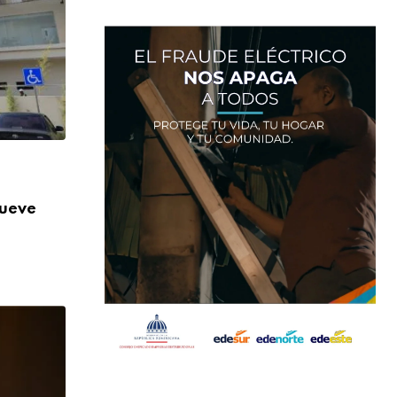
,
NACIONALES
SALUD
nueve
Más de 824 mil orientaciones: la DIDA re
AGOSTO 3, 2026