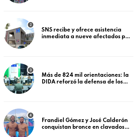
Mundial de la Lactancia Materna
SNS recibe y ofrece asistencia
inmediata a nueve afectados por
explosión en establecimiento de
comida de San Francisco de
Macorís
Más de 824 mil orientaciones: la
DIDA reforzó la defensa de los
afiliados en el primer semestre de
2026
Frandiel Gómez y José Calderón
conquistan bronce en clavados
sincronizados