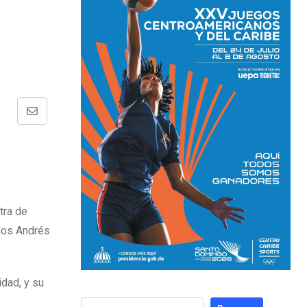
ntra de
idos Andrés
dad, y su