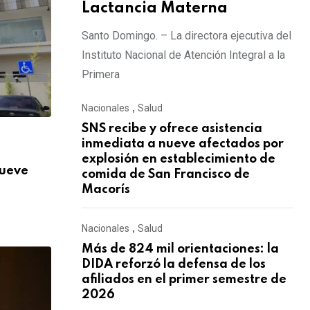
Lactancia Materna
Santo Domingo. – La directora ejecutiva del
Instituto Nacional de Atención Integral a la
Primera
Nacionales
,
Salud
SNS recibe y ofrece asistencia
,
inmediata a nueve afectados por
NACIONALES
SALUD
explosión en establecimiento de
nueve
Más de 824 mil orientaciones: la DIDA re
comida de San Francisco de
Macorís
AGOSTO 3, 2026
Nacionales
,
Salud
Más de 824 mil orientaciones: la
DIDA reforzó la defensa de los
afiliados en el primer semestre de
2026