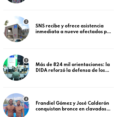
Mundial de la Lactancia Materna
SNS recibe y ofrece asistencia
inmediata a nueve afectados por
explosión en establecimiento de
comida de San Francisco de
Macorís
Más de 824 mil orientaciones: la
DIDA reforzó la defensa de los
afiliados en el primer semestre de
2026
Frandiel Gómez y José Calderón
conquistan bronce en clavados
sincronizados