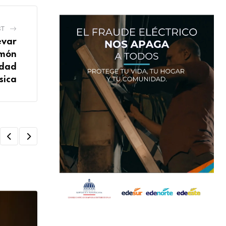
ST
evar
lmón
idad
ísica