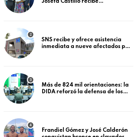
Josefa Castillo recibe
reconocimiento en la Semana
Mundial de la Lactancia Materna
SNS recibe y ofrece asistencia
inmediata a nueve afectados por
explosión en establecimiento de
comida de San Francisco de
Macorís
Más de 824 mil orientaciones: la
DIDA reforzó la defensa de los
afiliados en el primer semestre de
2026
Frandiel Gómez y José Calderón