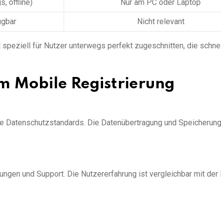
, offline)
Nur am PC oder Laptop
ügbar
Nicht relevant
t speziell für Nutzer unterwegs perfekt zugeschnitten, die schne
m Mobile Registrierung
 Datenschutzstandards. Die Datenübertragung und Speicherung
hlungen und Support. Die Nutzererfahrung ist vergleichbar mit de