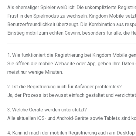
Als ehemaliger Spieler weiß ich: Die unkomplizierte Registr
Frust in den Spielmodus zu wechseln. Kingdom Mobile setzt hi
Benutzerfreundlichkeit überzeugt. Die Kombination aus re
Einstieg mobil zum echten Gewinn, besonders für alle, die fle
1. Wie funktioniert die Registrierung bei Kingdom Mobile ge
Sie öffnen die mobile Webseite oder App, geben Ihre Daten ei
meist nur wenige Minuten.
2. Ist die Registrierung auch für Anfänger problemlos?
Ja, der Prozess ist bewusst einfach gestaltet und verzichtet
3. Welche Geräte werden unterstützt?
Alle aktuellen iOS- und Android-Geräte sowie Tablets sind k
4. Kann ich nach der mobilen Registrierung auch am Desktop