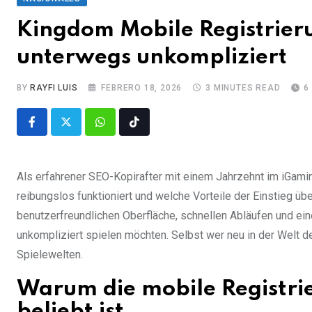
Kingdom Mobile Registrieru
unterwegs unkompliziert
BY
RAYFI LUIS
FEBRERO 18, 2026
3 MINUTES READ
6
Als erfahrener SEO-Kopiraft­er mit einem Jahrzehnt im iGam
reibungslos funktioniert und welche Vorteile der Einstieg ü
benutzerfreundlichen Oberfläche, schnellen Abläufen und ein
unkompliziert spielen möchten. Selbst wer neu in der Welt de
Spielewelten.
Warum die mobile Registri
beliebt ist