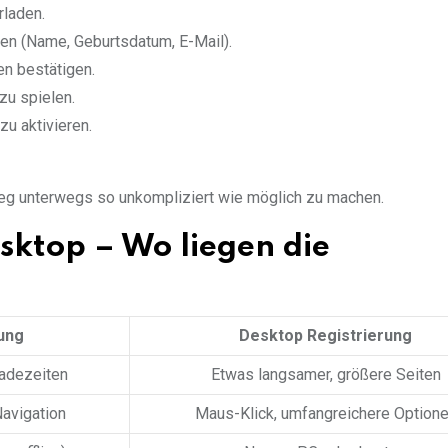
rladen.
ben (Name, Geburtsdatum, E-Mail).
n bestätigen.
zu spielen.
u aktivieren.
ieg unterwegs so unkompliziert wie möglich zu machen.
esktop – Wo liegen die
ung
Desktop Registrierung
Ladezeiten
Etwas langsamer, größere Seiten
Navigation
Maus-Klick, umfangreichere Option