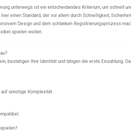
ierung unterwegs ist ein entscheidendes Kriterium, um schnell u
er einen Standard, der vor allem durch Schnelligkeit, Sicherhei
sponsivem Design und dem schlanken Registrierungsprozess mac
xibel spielen wollen.
nau?
n, bestätigen Ihre Identität und tätigen die erste Einzahlung. D
 auf unnötige Komplexität.
ompatibel.
 spielen?