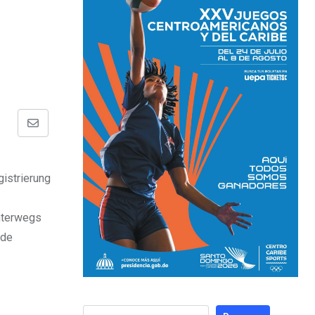
istrierung
unterwegs
nde