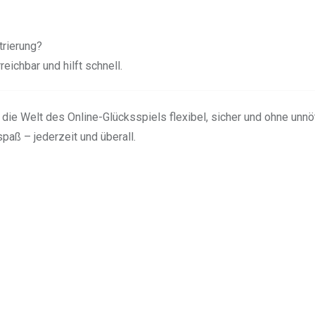
trierung?
eichbar und hilft schnell.
 die Welt des Online-Glücksspiels flexibel, sicher und ohne unnö
paß – jederzeit und überall.