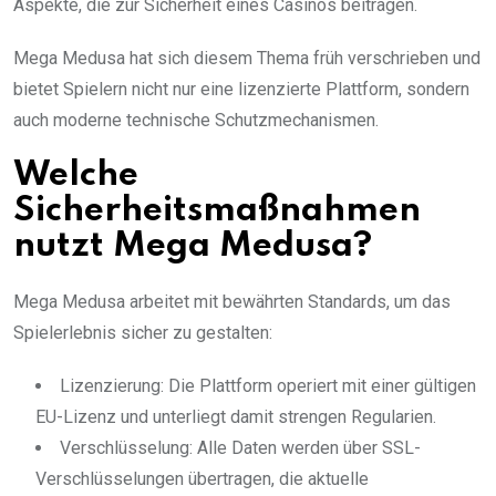
Aspekte, die zur Sicherheit eines Casinos beitragen.
Mega Medusa hat sich diesem Thema früh verschrieben und
bietet Spielern nicht nur eine lizenzierte Plattform, sondern
auch moderne technische Schutzmechanismen.
Welche
Sicherheitsmaßnahmen
nutzt Mega Medusa?
Mega Medusa arbeitet mit bewährten Standards, um das
Spielerlebnis sicher zu gestalten:
Lizenzierung: Die Plattform operiert mit einer gültigen
EU-Lizenz und unterliegt damit strengen Regularien.
Verschlüsselung: Alle Daten werden über SSL-
Verschlüsselungen übertragen, die aktuelle