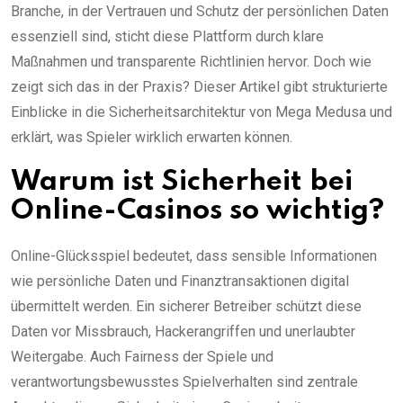
Branche, in der Vertrauen und Schutz der persönlichen Daten
essenziell sind, sticht diese Plattform durch klare
Maßnahmen und transparente Richtlinien hervor. Doch wie
zeigt sich das in der Praxis? Dieser Artikel gibt strukturierte
Einblicke in die Sicherheitsarchitektur von Mega Medusa und
erklärt, was Spieler wirklich erwarten können.
Warum ist Sicherheit bei
Online-Casinos so wichtig?
Online-Glücksspiel bedeutet, dass sensible Informationen
wie persönliche Daten und Finanztransaktionen digital
übermittelt werden. Ein sicherer Betreiber schützt diese
Daten vor Missbrauch, Hackerangriffen und unerlaubter
Weitergabe. Auch Fairness der Spiele und
verantwortungsbewusstes Spielverhalten sind zentrale