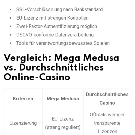
SSL-Verschlüsselung nach Bankstandard
EU-Lizenz mit strengen Kontrollen
Zwei-Faktor-Authentifizierung möglich
DSGVO-konforme Datenverarbeitung
Tools für verantwortungsbewusstes Spielen
Vergleich: Mega Medusa
vs. Durchschnittliches
Online-Casino
Durchschnittliches
Kriterien
Mega Medusa
Casino
Oftmals weniger
EU-Lizenz
Lizenzierung
transparente
(streng reguliert)
Lizenzen