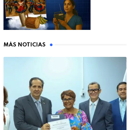
MÁS NOTICIAS