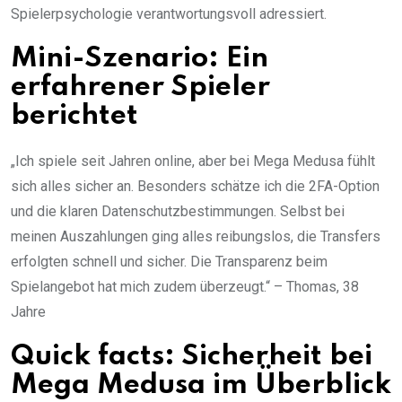
Spielerpsychologie verantwortungsvoll adressiert.
Mini-Szenario: Ein
erfahrener Spieler
berichtet
„Ich spiele seit Jahren online, aber bei Mega Medusa fühlt
sich alles sicher an. Besonders schätze ich die 2FA-Option
und die klaren Datenschutzbestimmungen. Selbst bei
meinen Auszahlungen ging alles reibungslos, die Transfers
erfolgten schnell und sicher. Die Transparenz beim
Spielangebot hat mich zudem überzeugt.“ – Thomas, 38
Jahre
Quick facts: Sicherheit bei
Mega Medusa im Überblick