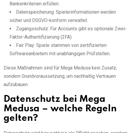
Bankenkriterien erfüllen.
Datenspeicherung: Spielerinformationen werden
sicher und DSGVO-konform verwaltet.
Zugangsschutz: Für Accounts gibt es optionale Zwei-
Faktor-Authentifizierung (2FA).
Fair Play: Spiele stammen von zertifizierten
Softwareanbietern mit unabhängigen Prüfstellen.
Diese Maßnahmen sind für Mega Medusa kein Zusatz,
sondern Grundvoraussetzung, um nachhaltig Vertrauen
aufzubauen.
Datenschutz bei Mega
Medusa – welche Regeln
gelten?