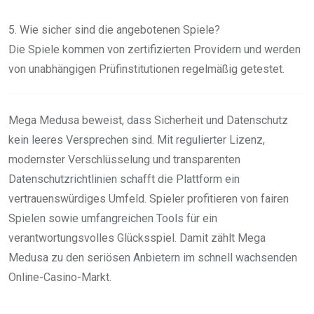
5. Wie sicher sind die angebotenen Spiele?
Die Spiele kommen von zertifizierten Providern und werden
von unabhängigen Prüfinstitutionen regelmäßig getestet.
Mega Medusa beweist, dass Sicherheit und Datenschutz
kein leeres Versprechen sind. Mit regulierter Lizenz,
modernster Verschlüsselung und transparenten
Datenschutzrichtlinien schafft die Plattform ein
vertrauenswürdiges Umfeld. Spieler profitieren von fairen
Spielen sowie umfangreichen Tools für ein
verantwortungsvolles Glücksspiel. Damit zählt Mega
Medusa zu den seriösen Anbietern im schnell wachsenden
Online-Casino-Markt.