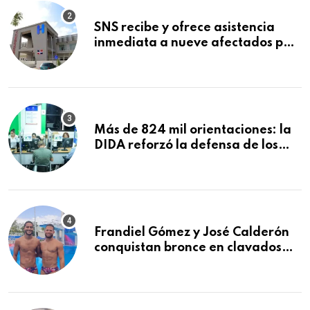
SNS recibe y ofrece asistencia
inmediata a nueve afectados por
explosión en establecimiento de
comida de San Francisco de
Macorís
Más de 824 mil orientaciones: la
DIDA reforzó la defensa de los
afiliados en el primer semestre de
2026
Frandiel Gómez y José Calderón
conquistan bronce en clavados
sincronizados