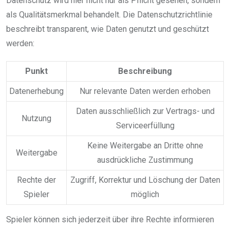
Datenschutz wird hier nicht nur als Pflicht gesehen, sondern
als Qualitätsmerkmal behandelt. Die Datenschutzrichtlinie
beschreibt transparent, wie Daten genutzt und geschützt
werden:
Punkt
Beschreibung
Datenerhebung
Nur relevante Daten werden erhoben
Daten ausschließlich zur Vertrags- und
Nutzung
Serviceerfüllung
Keine Weitergabe an Dritte ohne
Weitergabe
ausdrückliche Zustimmung
Rechte der
Zugriff, Korrektur und Löschung der Daten
Spieler
möglich
Spieler können sich jederzeit über ihre Rechte informieren