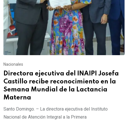
Nacionales
Directora ejecutiva del INAIPI Josefa
Castillo recibe reconocimiento en la
Semana Mundial de la Lactancia
Materna
Santo Domingo. – La directora ejecutiva del Instituto
Nacional de Atención Integral a la Primera