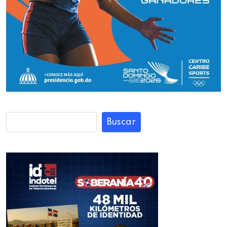
Buscar