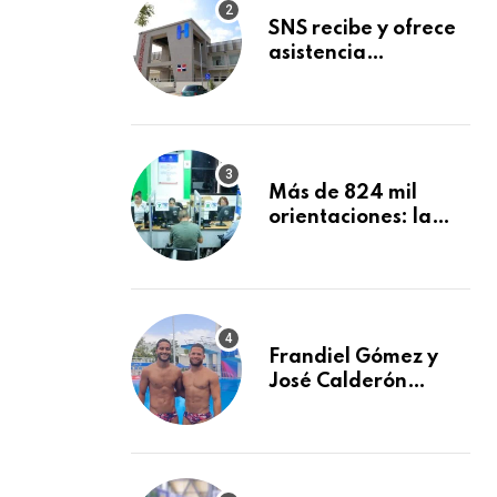
de la Lactancia
SNS recibe y ofrece
Materna
asistencia
inmediata a nueve
afectados por
explosión en
establecimiento de
comida de San
Más de 824 mil
Francisco de
orientaciones: la
Macorís
DIDA reforzó la
defensa de los
afiliados en el
primer semestre de
2026
Frandiel Gómez y
José Calderón
conquistan bronce
en clavados
sincronizados