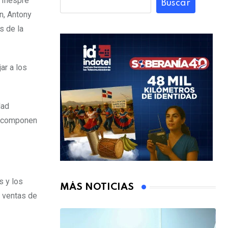
 Inespre
Buscar
n, Antony
s de la
ar a los
dad
ue componen
s y los
MÁS NOTICIAS
y ventas de