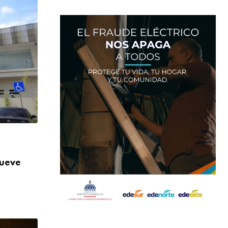
,
NACIONALES
SALUD
nueve
Más de 824 mil orientaciones: la DIDA re
AGOSTO 3, 2026