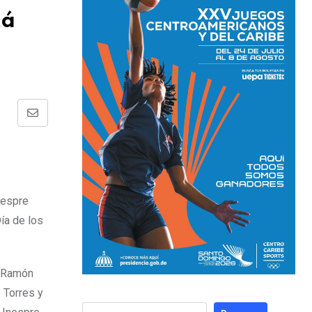
tá
nespre
ía de los
é Ramón
 Torres y