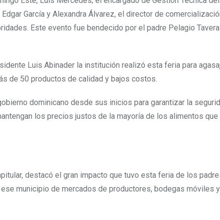
mingo Este, Luis Mercedes; el encargado de Gestión Técnica del
 Edgar García y Alexandra Álvarez, el director de comercializació
ridades. Este evento fue bendecido por el padre Pelagio Tavera
ente Luis Abinader la institución realizó esta feria para agasaj
más de 50 productos de calidad y bajos costos.
ierno dominicano desde sus inicios para garantizar la seguri
 mantengan los precios justos de la mayoría de los alimentos q
tular, destacó el gran impacto que tuvo esta feria de los padre
en ese municipio de mercados de productores, bodegas móviles 