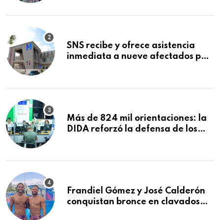
Mundial de la Lactancia Materna
SNS recibe y ofrece asistencia
inmediata a nueve afectados por
explosión en establecimiento de
comida de San Francisco de
Macorís
Más de 824 mil orientaciones: la
DIDA reforzó la defensa de los
afiliados en el primer semestre de
2026
Frandiel Gómez y José Calderón
conquistan bronce en clavados
sincronizados