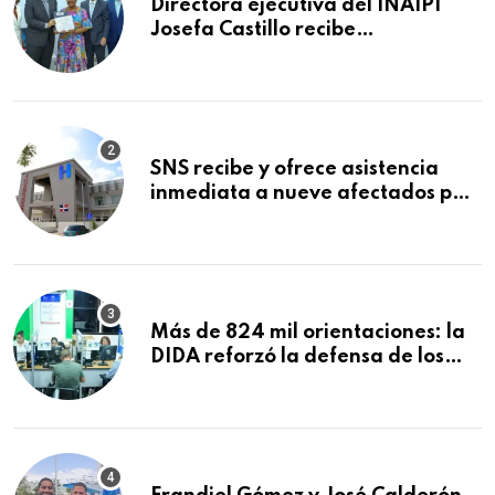
Directora ejecutiva del INAIPI
Josefa Castillo recibe
reconocimiento en la Semana
Mundial de la Lactancia Materna
SNS recibe y ofrece asistencia
inmediata a nueve afectados por
explosión en establecimiento de
comida de San Francisco de
Macorís
Más de 824 mil orientaciones: la
DIDA reforzó la defensa de los
afiliados en el primer semestre de
2026