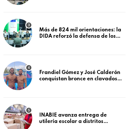
explosión en establecimiento de
comida de San Francisco de
Macorís
Más de 824 mil orientaciones: la
DIDA reforzó la defensa de los
afiliados en el primer semestre de
2026
Frandiel Gómez y José Calderón
conquistan bronce en clavados
sincronizados
INABIE avanza entrega de
utilería escolar a distritos
educativos de la región Este