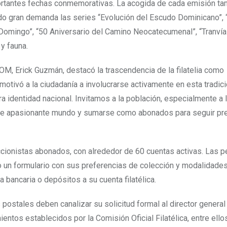
portantes fechas conmemorativas. La acogida de cada emisión t
ido gran demanda las series “Evolución del Escudo Dominicano”, 
 Domingo”, “50 Aniversario del Camino Neocatecumenal”, “Tranvía
y fauna.
OM, Erick Guzmán, destacó la trascendencia de la filatelia como
 motivó a la ciudadanía a involucrarse activamente en esta tradic
ra identidad nacional. Invitamos a la población, especialmente a
r este apasionante mundo y sumarse como abonados para seguir p
eccionistas abonados, con alrededor de 60 cuentas activas. Las 
un formulario con sus preferencias de colección y modalidades
a bancaria o depósitos a su cuenta filatélica.
ostales deben canalizar su solicitud formal al director general
tos establecidos por la Comisión Oficial Filatélica, entre ellos