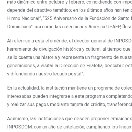
más dinámico entre octubre y febrero, coincidiendo con im
depende del atractivo temático; en los últimos años han ten
Himno Nacional”, “525 Aniversario de la Fundación de Santo
Dominicano”, así como las colecciones América UPAEP, flora 
Al referirse a esta efeméride, el director general de INPOSD
herramienta de divulgación histórica y cultural, al tiempo que
sello cuenta una historia y representa un fragmento de nuest
generaciones, a visitar la Dirección de Filatelia, descubri
y difundiendo nuestro legado postal”.
En la actualidad, la institución mantiene un programa de col
interesadas pueden integrarse a este programa completando 
y realizar sus pagos mediante tarjeta de crédito, transferenci
Asimismo, las instituciones que deseen proponer emisiones p
INPOSDOM, con un año de antelación, cumpliendo los lineamien