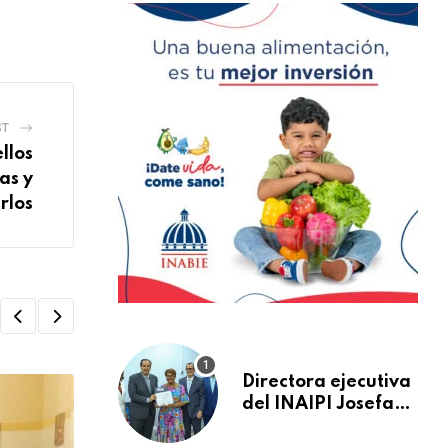
ST
llos
as y
rlos
Directora ejecutiva
del INAIPI Josefa
Castillo recibe