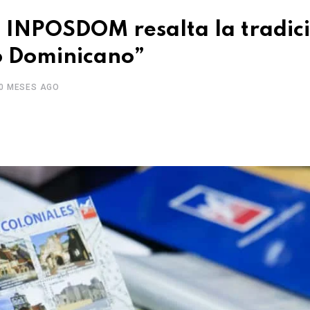
a: INPOSDOM resalta la tradic
llo Dominicano”
0 MESES AGO