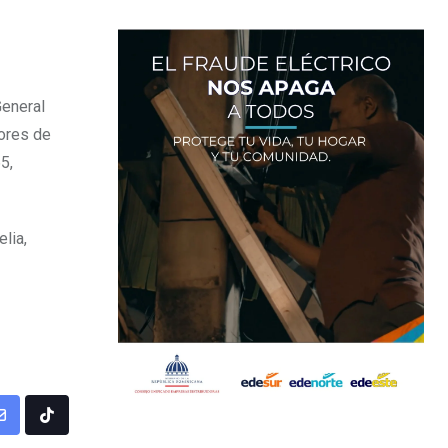
General
lores de
5,
lia,