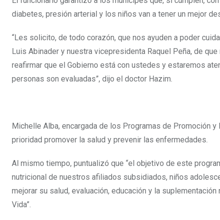
El funcionario garantizó a los munícipes que, si cumplen, con
diabetes, presión arterial y los niños van a tener un mejor de
“Les solicito, de todo corazón, que nos ayuden a poder cui
Luis Abinader y nuestra vicepresidenta Raquel Peña, de que 
reafirmar que el Gobierno está con ustedes y estaremos aten
personas son evaluadas”, dijo el doctor Hazim.
Michelle Alba, encargada de los Programas de Promoción y P
prioridad promover la salud y prevenir las enfermedades.
Al mismo tiempo, puntualizó que “el objetivo de este progr
nutricional de nuestros afiliados subsidiados, niños adolesce
mejorar su salud, evaluación, educación y la suplementación n
Vida”.