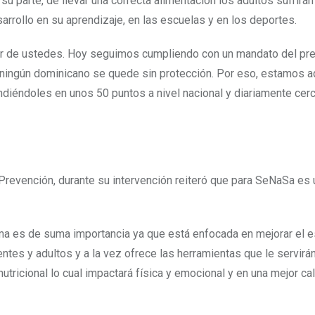
 su parte, de llevar una correcta alimentación los adultos sufrir
sarrollo en su aprendizaje, en las escuelas y en los deportes.
dar de ustedes. Hoy seguimos cumpliendo con un mandato del pr
ningún dominicano se quede sin protección. Por eso, estamos aq
diéndoles en unos 50 puntos a nivel nacional y diariamente cer
revención, durante su intervención reiteró que para SeNaSa es 
ama es de suma importancia ya que está enfocada en mejorar el 
ntes y adultos y a la vez ofrece las herramientas que le servirá
utricional lo cual impactará física y emocional y en una mejor ca