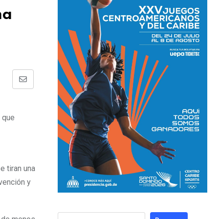
ma
, que
e tiran una
vención y