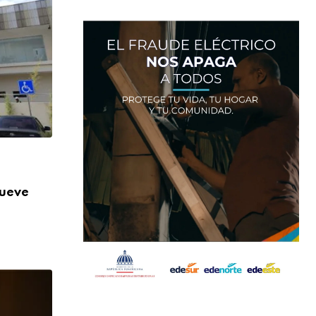
,
NACIONALES
SALUD
nueve
Más de 824 mil orientaciones: la DIDA re
AGOSTO 3, 2026