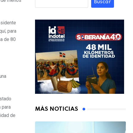
án de menos
Buscar
esidente
uí, para
ca de 80
una
estado
n para
MÁS NOTICIAS
lidad de