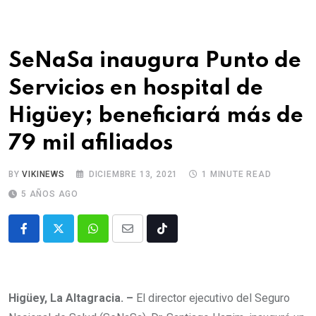
SeNaSa inaugura Punto de
Servicios en hospital de
Higüey; beneficiará más de
79 mil afiliados
BY
VIKINEWS
DICIEMBRE 13, 2021
1 MINUTE READ
5 AÑOS AGO
Higüey, La Altagracia. –
El director ejecutivo del Seguro