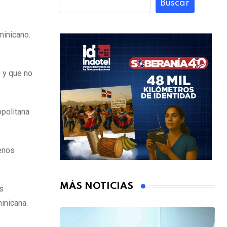
Buscar
minicano.
o y que no
opolitana
menos
MÁS NOTICIAS
s
inicana.