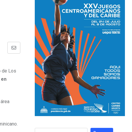
o de Los
 en
 área
minicano.