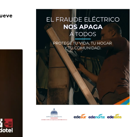
,
NACIONALES
SALUD
nueve
Más de 824 mil orientaciones: la DIDA re
AGOSTO 3, 2026