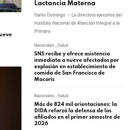
Lactancia Materna
Santo Domingo. – La directora ejecutiva del
Instituto Nacional de Atención Integral a la
,
NACIONALES
SALUD
Primera
nueve
Más de 824 mil orientaciones: la DIDA re
AGOSTO 3, 2026
Nacionales
,
Salud
SNS recibe y ofrece asistencia
inmediata a nueve afectados por
explosión en establecimiento de
comida de San Francisco de
Macorís
Nacionales
,
Salud
Más de 824 mil orientaciones: la
DIDA reforzó la defensa de los
afiliados en el primer semestre de
2026