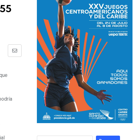
155
 que
podría
.
ial