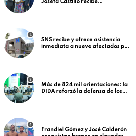
Josefa Castillo recibe
reconocimiento en la Semana
Mundial de la Lactancia Materna
SNS recibe y ofrece asistencia
inmediata a nueve afectados por
explosión en establecimiento de
comida de San Francisco de
Macorís
Más de 824 mil orientaciones: la
DIDA reforzó la defensa de los
afiliados en el primer semestre de
2026
Frandiel Gómez y José Calderón