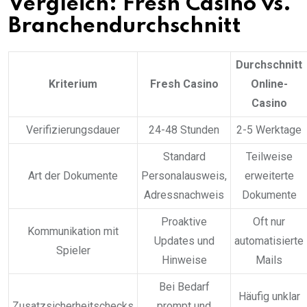
Vergleich: Fresh Casino vs.
Branchendurchschnitt
Durchschnitt
Kriterium
Fresh Casino
Online-
Casino
Verifizierungsdauer
24-48 Stunden
2-5 Werktage
Standard
Teilweise
Art der Dokumente
Personalausweis,
erweiterte
Adressnachweis
Dokumente
Proaktive
Oft nur
Kommunikation mit
Updates und
automatisierte
Spieler
Hinweise
Mails
Bei Bedarf
Häufig unklar
Zusatzsicherheitschecks
prompt und