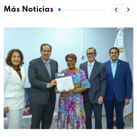
Más Noticias