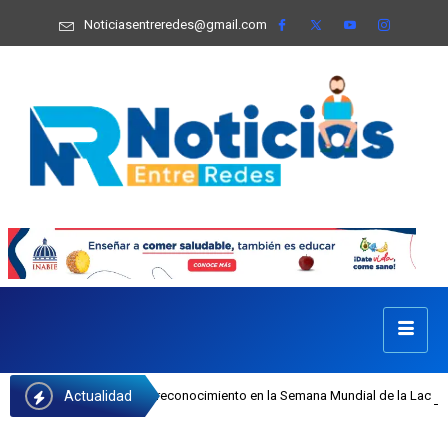
Noticiasentreredes@gmail.com
Actualidad
astillo recibe reconocimiento en la Semana Mundial de la Lactancia Materna