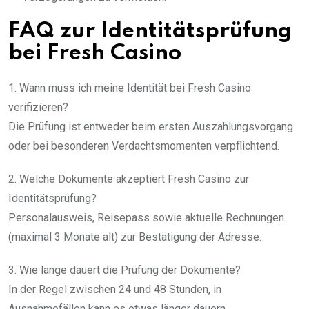
FAQ zur Identitätsprüfung
bei Fresh Casino
1. Wann muss ich meine Identität bei Fresh Casino
verifizieren?
Die Prüfung ist entweder beim ersten Auszahlungsvorgang
oder bei besonderen Verdachtsmomenten verpflichtend.
2. Welche Dokumente akzeptiert Fresh Casino zur
Identitätsprüfung?
Personalausweis, Reisepass sowie aktuelle Rechnungen
(maximal 3 Monate alt) zur Bestätigung der Adresse.
3. Wie lange dauert die Prüfung der Dokumente?
In der Regel zwischen 24 und 48 Stunden, in
Ausnahmefällen kann es etwas länger dauern.