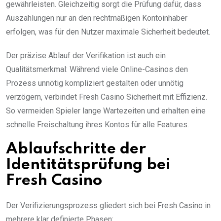
gewährleisten. Gleichzeitig sorgt die Prüfung dafür, dass
Auszahlungen nur an den rechtmäßigen Kontoinhaber
erfolgen, was für den Nutzer maximale Sicherheit bedeutet.
Der präzise Ablauf der Verifikation ist auch ein
Qualitätsmerkmal: Während viele Online-Casinos den
Prozess unnötig kompliziert gestalten oder unnötig
verzögern, verbindet Fresh Casino Sicherheit mit Effizienz.
So vermeiden Spieler lange Wartezeiten und erhalten eine
schnelle Freischaltung ihres Kontos für alle Features.
Ablaufschritte der
Identitätsprüfung bei
Fresh Casino
Der Verifizierungsprozess gliedert sich bei Fresh Casino in
mehrere klar definierte Phasen: