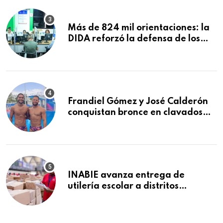
Más de 824 mil orientaciones: la
DIDA reforzó la defensa de los
afiliados en el primer semestre de
2026
Frandiel Gómez y José Calderón
conquistan bronce en clavados
sincronizados
INABIE avanza entrega de
utilería escolar a distritos
educativos de la región Este