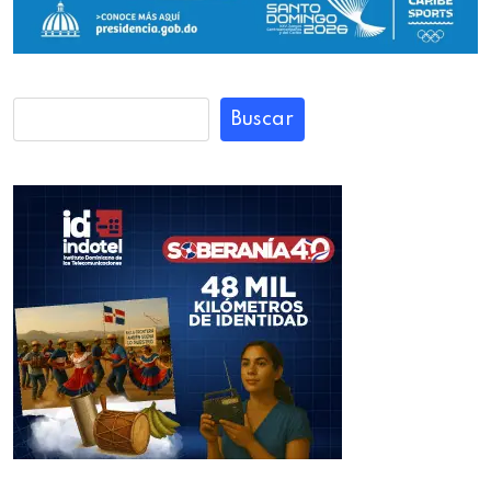
Buscar