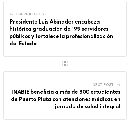
PREVIOUS POST
Presidente Luis Abinader encabeza
histórica graduación de 199 servidores
públicos y fortalece la profesionalización
del Estado
NEXT POST
INABIE beneficia a más de 800 estudiantes
de Puerto Plata con atenciones médicas en
jornada de salud integral