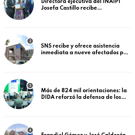
Directora ejecutiva del INAIPI
Josefa Castillo recibe
reconocimiento en la Semana
Mundial de la Lactancia Materna
SNS recibe y ofrece asistencia
inmediata a nueve afectados por
explosión en establecimiento de
comida de San Francisco de
Macorís
Más de 824 mil orientaciones: la
DIDA reforzó la defensa de los
afiliados en el primer semestre de
2026