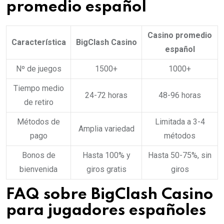
promedio español
Casino promedio
Característica
BigClash Casino
español
Nº de juegos
1500+
1000+
Tiempo medio
24-72 horas
48-96 horas
de retiro
Métodos de
Limitada a 3-4
Amplia variedad
pago
métodos
Bonos de
Hasta 100% y
Hasta 50-75%, sin
bienvenida
giros gratis
giros
FAQ sobre BigClash Casino
para jugadores españoles