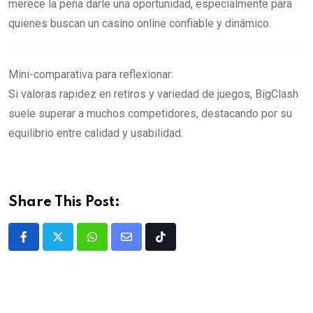
merece la pena darle una oportunidad, especialmente para
quienes buscan un casino online confiable y dinámico.
Mini-comparativa para reflexionar:
Si valoras rapidez en retiros y variedad de juegos, BigClash
suele superar a muchos competidores, destacando por su
equilibrio entre calidad y usabilidad.
Share This Post: