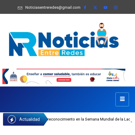
Noticiasentreredes@gmail.com
Actualidad
 Castillo recibe reconocimiento en la Semana Mundial de la Lactancia Materna