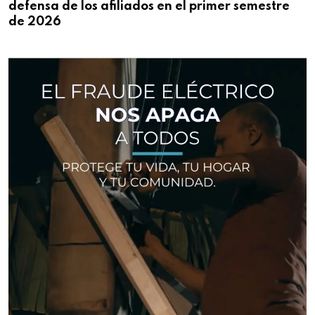
defensa de los afiliados en el primer semestre
de 2026