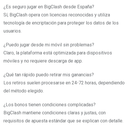
¿Es seguro jugar en BigClash desde España?
Sí, BigClash opera con licencias reconocidas y utiliza
tecnología de encriptación para proteger los datos de los
usuarios.
¿Puedo jugar desde mi móvil sin problemas?
Claro, la plataforma está optimizada para dispositivos
móviles y no requiere descarga de app.
¿Qué tan rápido puedo retirar mis ganancias?
Los retiros suelen procesarse en 24-72 horas, dependiendo
del método elegido.
¿Los bonos tienen condiciones complicadas?
BigClash mantiene condiciones claras y justas, con
requisitos de apuesta estándar que se explican con detalle.