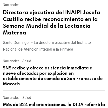
Nacionales
Directora ejecutiva del INAIPI Josefa
Castillo recibe reconocimiento en la
Semana Mundial de la Lactancia
Materna
Santo Domingo. – La directora ejecutiva del Instituto
Nacional de Atención Integral a la Primera
Nacionales
,
Salud
SNS recibe y ofrece asistencia inmediata a
nueve afectados por explosión en
establecimiento de comida de San Francisco de
Macorís
Nacionales
,
Salud
Más de 824 mil orientaciones: la DIDA reforzó la