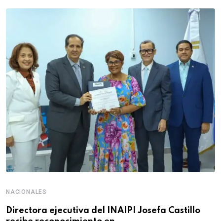
NACIONALES
Directora ejecutiva del INAIPI Josefa Castillo