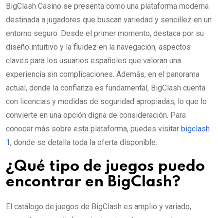
BigClash Casino se presenta como una plataforma moderna
destinada a jugadores que buscan variedad y sencillez en un
entorno seguro. Desde el primer momento, destaca por su
diseño intuitivo y la fluidez en la navegación, aspectos
claves para los usuarios españoles que valoran una
experiencia sin complicaciones. Además, en el panorama
actual, donde la confianza es fundamental, BigClash cuenta
con licencias y medidas de seguridad apropiadas, lo que lo
convierte en una opción digna de consideración. Para
conocer más sobre esta plataforma, puedes visitar
bigclash
1
, donde se detalla toda la oferta disponible.
¿Qué tipo de juegos puedo
encontrar en BigClash?
El catálogo de juegos de BigClash es amplio y variado,