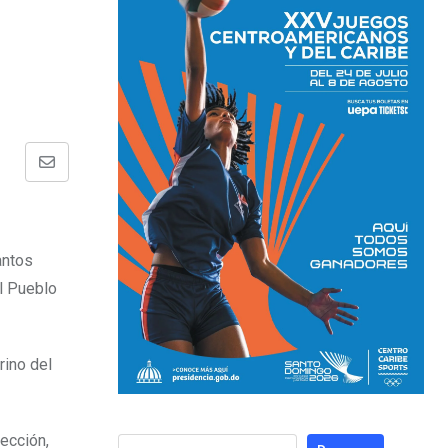
antos
el Pueblo
rino del
pección,