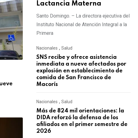
Lactancia Materna
Santo Domingo. – La directora ejecutiva del
Instituto Nacional de Atención Integral a la
Primera
Nacionales
,
Salud
SNS recibe y ofrece asistencia
inmediata a nueve afectados por
explosión en establecimiento de
,
NACIONALES
SALUD
comida de San Francisco de
nueve
Más de 824 mil orientaciones: la DIDA re
Macorís
AGOSTO 3, 2026
Nacionales
,
Salud
Más de 824 mil orientaciones: la
DIDA reforzó la defensa de los
afiliados en el primer semestre de
2026