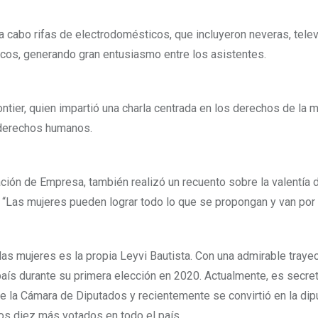
 a cabo rifas de electrodomésticos, que incluyeron neveras, tele
nicos, generando gran entusiasmo entre los asistentes.
Pontier, quien impartió una charla centrada en los derechos de la m
s derechos humanos.
ación de Empresa, también realizó un recuento sobre la valentía d
: “Las mujeres pueden lograr todo lo que se propongan y van por
as mujeres es la propia Leyvi Bautista. Con una admirable trayec
aís durante su primera elección en 2020. Actualmente, es secret
de la Cámara de Diputados y recientemente se convirtió en la di
os diez más votados en todo el país.