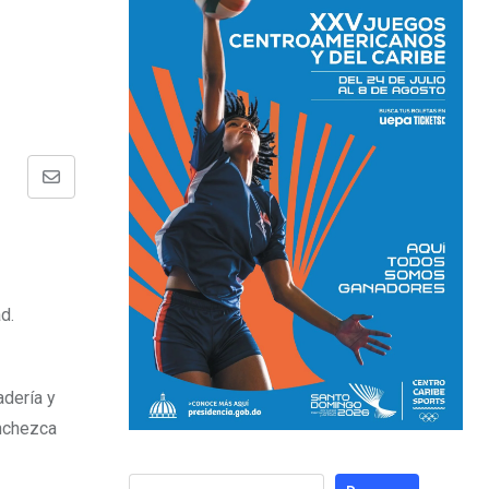
d.
adería y
anchezca