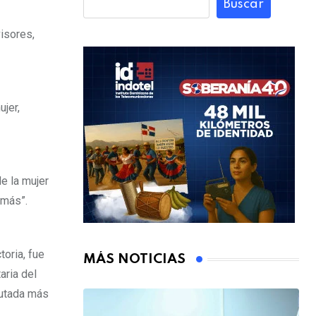
Buscar
visores,
ujer,
e la mujer
 más”.
toria, fue
MÁS NOTICIAS
aria del
putada más