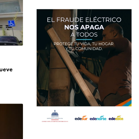
,
NACIONALES
SALUD
nueve
Más de 824 mil orientaciones: la DIDA re
AGOSTO 3, 2026