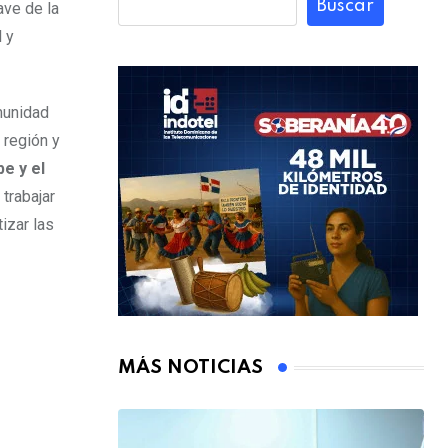
Buscar
ave de la
l y
munidad
 región y
be y el
trabajar
tizar las
MÁS NOTICIAS