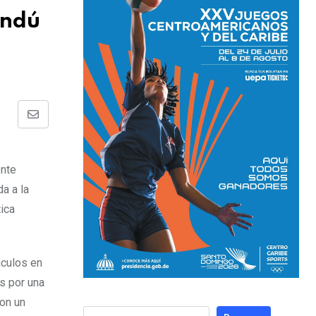
andú
ente
da a la
tica
áculos en
os por una
con un