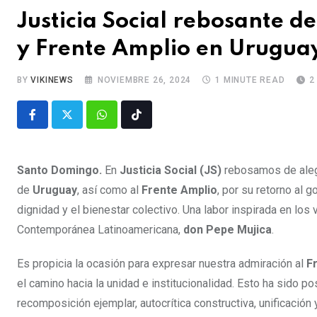
Justicia Social rebosante d
y Frente Amplio en Urugua
BY
VIKINEWS
NOVIEMBRE 26, 2024
1 MINUTE READ
2
Santo Domingo.
En
Justicia Social (JS)
rebosamos de alegr
de
Uruguay
, así como al
Frente Amplio
, por su retorno al 
dignidad y el bienestar colectivo. Una labor inspirada en los 
Contemporánea Latinoamericana,
don Pepe Mujica
.
Es propicia la ocasión para expresar nuestra admiración al
F
el camino hacia la unidad e institucionalidad. Esto ha sido 
recomposición ejemplar, autocrítica constructiva, unificación 