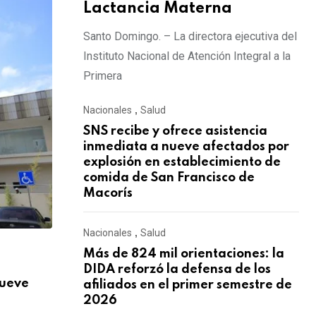
Lactancia Materna
Santo Domingo. – La directora ejecutiva del
Instituto Nacional de Atención Integral a la
Primera
Nacionales
,
Salud
SNS recibe y ofrece asistencia
inmediata a nueve afectados por
explosión en establecimiento de
comida de San Francisco de
Macorís
Nacionales
,
Salud
Más de 824 mil orientaciones: la
,
NACIONALES
SALUD
DIDA reforzó la defensa de los
nueve
Más de 824 mil orientaciones: la DIDA re
afiliados en el primer semestre de
2026
AGOSTO 3, 2026