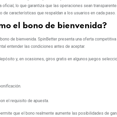
a oficial, lo que garantiza que las operaciones sean transparente
o de características que respaldan a los usuarios en cada paso.
mo el bono de bienvenida?
l bono de bienvenida. SpinBetter presenta una oferta competitiva
ntal entender las condiciones antes de aceptar.
depósito y, en ocasiones, giros gratis en algunos juegos selecci
onificación.
on el requisito de apuesta.
 permite que el bono realmente aumente las posibilidades de ga