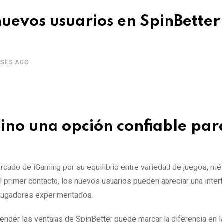
nuevos usuarios en SpinBetter
ESES AGO
ino una opción confiable par
rcado de iGaming por su equilibrio entre variedad de juegos, m
 primer contacto, los nuevos usuarios pueden apreciar una inter
a jugadores experimentados.
ender las ventajas de SpinBetter puede marcar la diferencia en l