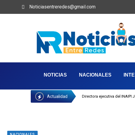
Noticiasentreredes@gmail.com
NOTICIAS
NACIONALES
INT
Actualidad
Directora ejecutiva del INAIPI
NACIONALES