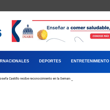
ERNACIONALES
DEPORTES
ENTRETENIMIENTO
 Josefa Castillo recibe reconocimiento en la Semana Mundial de la Lactancia M