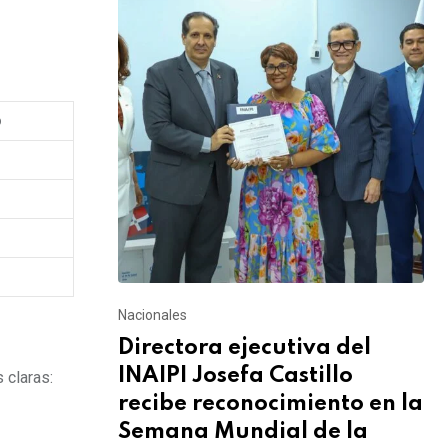
o
Nacionales
Directora ejecutiva del
INAIPI Josefa Castillo
 claras:
recibe reconocimiento en la
Semana Mundial de la