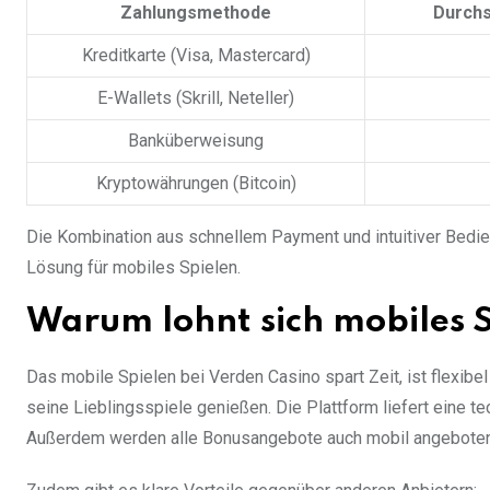
Zahlungsmethode
Durchs
Kreditkarte (Visa, Mastercard)
E-Wallets (Skrill, Neteller)
Banküberweisung
Kryptowährungen (Bitcoin)
Die Kombination aus schnellem Payment und intuitiver Bed
Lösung für mobiles Spielen.
Warum lohnt sich mobiles S
Das mobile Spielen bei Verden Casino spart Zeit, ist flexibel
seine Lieblingsspiele genießen. Die Plattform liefert eine 
Außerdem werden alle Bonusangebote auch mobil angeboten, 