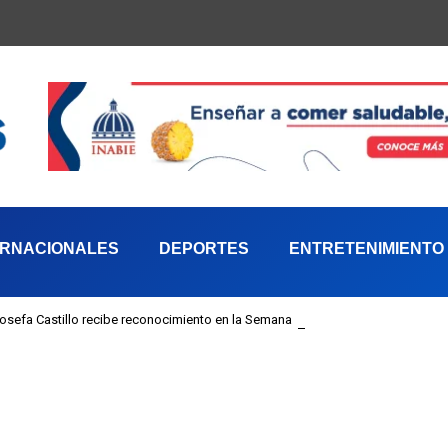
ERNACIONALES
DEPORTES
ENTRETENIMIENTO
 Josefa Castillo recibe reconocimiento en la Semana Mundial de la Lactancia M