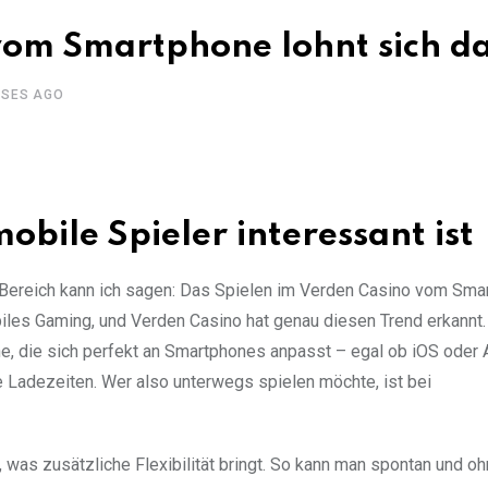
vom Smartphone lohnt sich d
ESES AGO
bile Spieler interessant ist
-Bereich kann ich sagen: Das Spielen im Verden Casino vom Sma
les Gaming, und Verden Casino hat genau diesen Trend erkannt.
e, die sich perfekt an Smartphones anpasst – egal ob iOS oder 
le Ladezeiten. Wer also unterwegs spielen möchte, ist bei
 was zusätzliche Flexibilität bringt. So kann man spontan und o