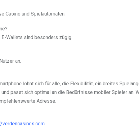
Live Casino und Spielautomaten.
one?
, E-Wallets sind besonders zügig.
Nutzer an.
phone lohnt sich für alle, die Flexibilität, ein breites Spielan
g und passt sich optimal an die Bedürfnisse mobiler Spieler an. 
 empfehlenswerte Adresse.
://verdencasinos.com
.