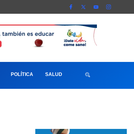
POLÍTICA
SALUD
aterna