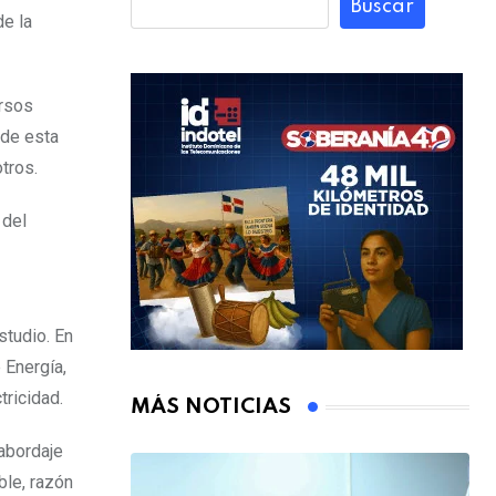
Buscar
de la
ursos
 de esta
otros.
 del
studio. En
 Energía,
ricidad.
MÁS NOTICIAS
abordaje
ble, razón