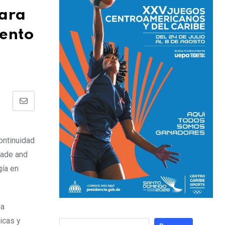
para
iento
ontinuidad
rade and
gía en
la
icas y