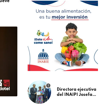
nueve
Más de 824 mil orientaciones: la DIDA re
AGOSTO 3, 2026
Directora ejecutiva
del INAIPI Josefa
Castillo recibe